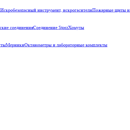
а
Искробезопасный инструмент, искрогасители
Пожарные щиты и
ские соединения
Соединение Storz
Хомуты
сты
Мерники
Октанометры и лабораторные комплекты