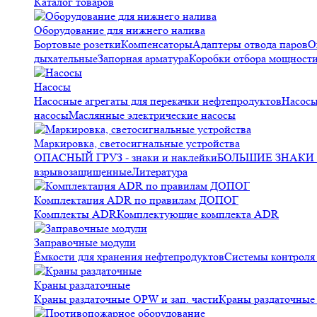
Каталог товаров
Оборудование для нижнего налива
Бортовые розетки
Компенсаторы
Адаптеры отвода паров
О
дыхательные
Запорная арматура
Коробки отбора мощност
Насосы
Насосные агрегаты для перекачки нефтепродуктов
Насосы
насосы
Маслянные электрические насосы
Маркировка, светосигнальные устройства
ОПАСНЫЙ ГРУЗ - знаки и наклейки
БОЛЬШИЕ ЗНАКИ О
взрывозащищенные
Литература
Комплектация ADR по правилам ДОПОГ
Комплекты ADR
Комплектующие комплекта ADR
Заправочные модули
Ёмкости для хранения нефтепродуктов
Системы контрол
Краны раздаточные
Краны раздаточные OPW и зап. части
Краны раздаточные 