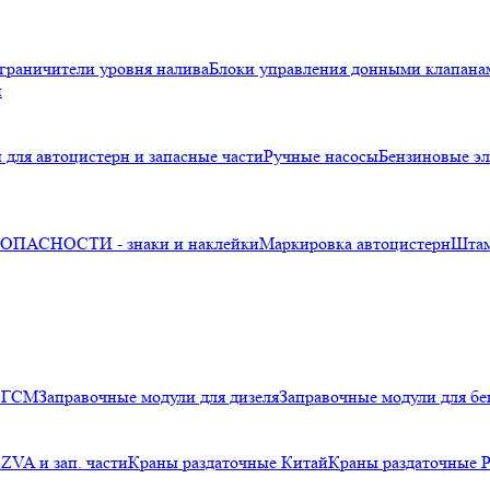
граничители уровня налива
Блоки управления донными клапана
и
 для автоцистерн и запасные части
Ручные насосы
Бензиновые эл
ПАСНОСТИ - знаки и наклейки
Маркировка автоцистерн
Шта
я ГСМ
Заправочные модули для дизеля
Заправочные модули для бе
ZVA и зап. части
Краны раздаточные Китай
Краны раздаточные 