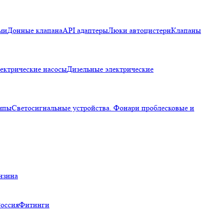
ми
Донные клапана
API адаптеры
Люки автоцистерн
Клапаны
ектрические насосы
Дизельные электрические
мпы
Светосигнальные устройства. Фонари проблесковые и
нзина
Россия
Фитинги