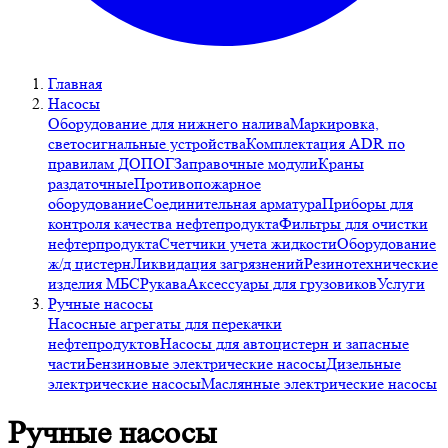
Главная
Насосы
Оборудование для нижнего налива
Маркировка,
светосигнальные устройства
Комплектация ADR по
правилам ДОПОГ
Заправочные модули
Краны
раздаточные
Противопожарное
оборудование
Соединительная арматура
Приборы для
контроля качества нефтепродукта
Фильтры для очистки
нефтерпродукта
Счетчики учета жидкости
Оборудование
ж/д цистерн
Ликвидация загрязнений
Резинотехнические
изделия МБС
Рукава
Аксессуары для грузовиков
Услуги
Ручные насосы
Насосные агрегаты для перекачки
нефтепродуктов
Насосы для автоцистерн и запасные
части
Бензиновые электрические насосы
Дизельные
электрические насосы
Маслянные электрические насосы
Ручные насосы