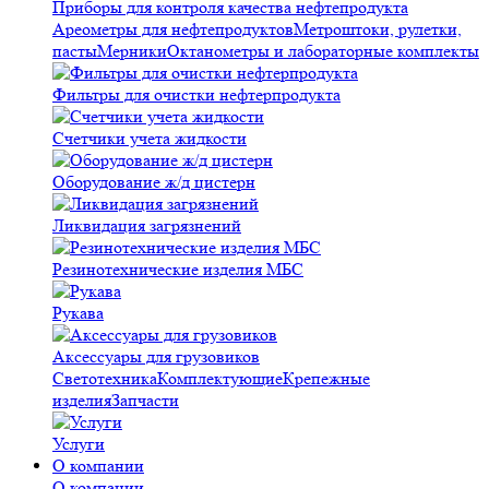
Приборы для контроля качества нефтепродукта
Ареометры для нефтепродуктов
Метроштоки, рулетки,
пасты
Мерники
Октанометры и лабораторные комплекты
Фильтры для очистки нефтерпродукта
Счетчики учета жидкости
Оборудование ж/д цистерн
Ликвидация загрязнений
Резинотехнические изделия МБС
Рукава
Аксессуары для грузовиков
Светотехника
Комплектующие
Крепежные
изделия
Запчасти
Услуги
О компании
О компании