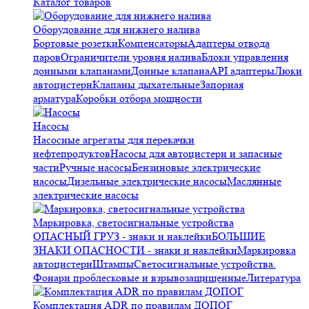
Каталог товаров
Оборудование для нижнего налива
Бортовые розетки
Компенсаторы
Адаптеры отвода
паров
Ограничители уровня налива
Блоки управления
донными клапанами
Донные клапана
API адаптеры
Люки
автоцистерн
Клапаны дыхательные
Запорная
арматура
Коробки отбора мощности
Насосы
Насосные агрегаты для перекачки
нефтепродуктов
Насосы для автоцистерн и запасные
части
Ручные насосы
Бензиновые электрические
насосы
Дизельные электрические насосы
Маслянные
электрические насосы
Маркировка, светосигнальные устройства
ОПАСНЫЙ ГРУЗ - знаки и наклейки
БОЛЬШИЕ
ЗНАКИ ОПАСНОСТИ - знаки и наклейки
Маркировка
автоцистерн
Штампы
Светосигнальные устройства.
Фонари проблесковые и взрывозащищенные
Литература
Комплектация ADR по правилам ДОПОГ