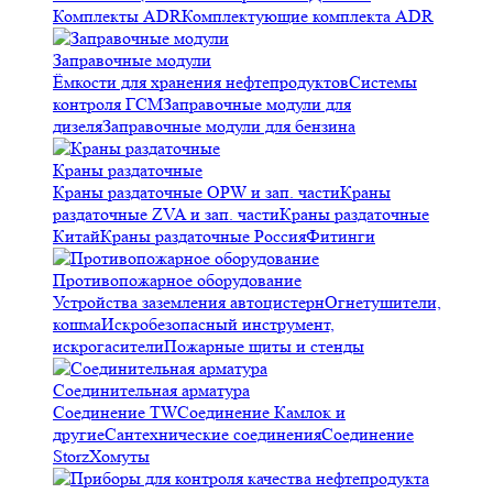
Комплекты ADR
Комплектующие комплекта ADR
Заправочные модули
Ёмкости для хранения нефтепродуктов
Системы
контроля ГСМ
Заправочные модули для
дизеля
Заправочные модули для бензина
Краны раздаточные
Краны раздаточные OPW и зап. части
Краны
раздаточные ZVA и зап. части
Краны раздаточные
Китай
Краны раздаточные Россия
Фитинги
Противопожарное оборудование
Устройства заземления автоцистерн
Огнетушители,
кошма
Искробезопасный инструмент,
искрогасители
Пожарные щиты и стенды
Соединительная арматура
Соединение TW
Соединение Камлок и
другие
Сантехнические соединения
Соединение
Storz
Хомуты