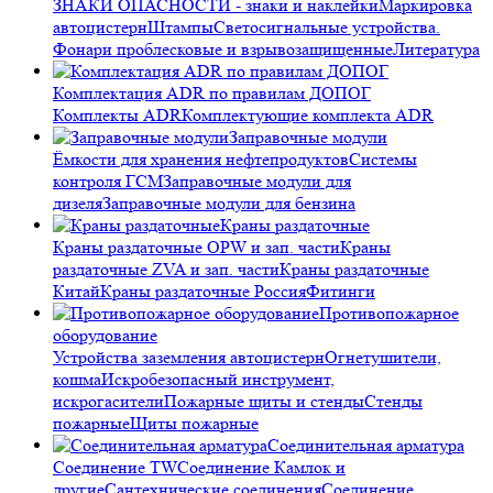
ЗНАКИ ОПАСНОСТИ - знаки и наклейки
Маркировка
автоцистерн
Штампы
Светосигнальные устройства.
Фонари проблесковые и взрывозащищенные
Литература
Комплектация ADR по правилам ДОПОГ
Комплекты ADR
Комплектующие комплекта ADR
Заправочные модули
Ёмкости для хранения нефтепродуктов
Системы
контроля ГСМ
Заправочные модули для
дизеля
Заправочные модули для бензина
Краны раздаточные
Краны раздаточные OPW и зап. части
Краны
раздаточные ZVA и зап. части
Краны раздаточные
Китай
Краны раздаточные Россия
Фитинги
Противопожарное
оборудование
Устройства заземления автоцистерн
Огнетушители,
кошма
Искробезопасный инструмент,
искрогасители
Пожарные щиты и стенды
Стенды
пожарные
Щиты пожарные
Соединительная арматура
Соединение TW
Соединение Камлок и
другие
Сантехнические соединения
Соединение