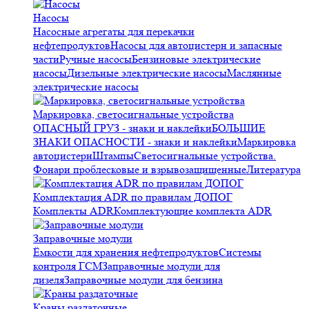
Насосы
Насосные агрегаты для перекачки
нефтепродуктов
Насосы для автоцистерн и запасные
части
Ручные насосы
Бензиновые электрические
насосы
Дизельные электрические насосы
Маслянные
электрические насосы
Маркировка, светосигнальные устройства
ОПАСНЫЙ ГРУЗ - знаки и наклейки
БОЛЬШИЕ
ЗНАКИ ОПАСНОСТИ - знаки и наклейки
Маркировка
автоцистерн
Штампы
Светосигнальные устройства.
Фонари проблесковые и взрывозащищенные
Литература
Комплектация ADR по правилам ДОПОГ
Комплекты ADR
Комплектующие комплекта ADR
Заправочные модули
Ёмкости для хранения нефтепродуктов
Системы
контроля ГСМ
Заправочные модули для
дизеля
Заправочные модули для бензина
Краны раздаточные