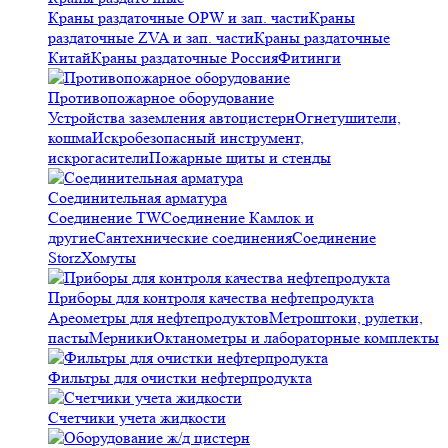
Краны раздаточные OPW и зап. части
Краны
раздаточные ZVA и зап. части
Краны раздаточные
Китай
Краны раздаточные Россия
Фитинги
Противопожарное оборудование
Устройства заземления автоцистерн
Огнетушители,
кошма
Искробезопасный инструмент,
искрогасители
Пожарные щиты и стенды
Соединительная арматура
Соединение TW
Соединение Камлок и
другие
Сантехнические соединения
Соединение
Storz
Хомуты
Приборы для контроля качества нефтепродукта
Ареометры для нефтепродуктов
Метроштоки, рулетки,
пасты
Мерники
Октанометры и лабораторные комплекты
Фильтры для очистки нефтерпродукта
Счетчики учета жидкости