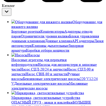
Каталог
Оборудование для
нижнего налива
Бортовые розетки
Компенсаторы
Адаптеры отвода
паров
Ограничители уровня налива
Блоки управления
донными клапанами
Донные клапана
API адаптеры
Люки
автоцистерн
Клапаны дыхательные
Запорная
арматура
Коробки отбора мощности
Насосы
Насосные агрегаты для перекачки
нефтепродуктов
Насосы для автоцистерн и запасные
части
Насос СЦЛ-20/24 и запчасти
Насос СЦЛ-00 и
запчасти
Насос СВН-80 и запчасти
Ручные
насосы
Бензиновые электрические насосы
220 V
12/24
V
Дизельные электрические насосы
Маслянные
электрические насосы
Маркировка, светосигнальные устройства
ОПАСНЫЙ ГРУЗ - знаки и наклейки
БОЛЬШИЕ