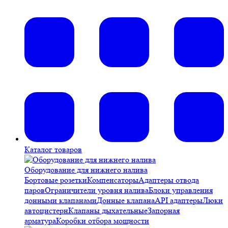
Каталог товаров
Оборудование для нижнего налива
Бортовые розетки
Компенсаторы
Адаптеры отвода
паров
Ограничители уровня налива
Блоки управления
донными клапанами
Донные клапана
API адаптеры
Люки
автоцистерн
Клапаны дыхательные
Запорная
арматура
Коробки отбора мощности