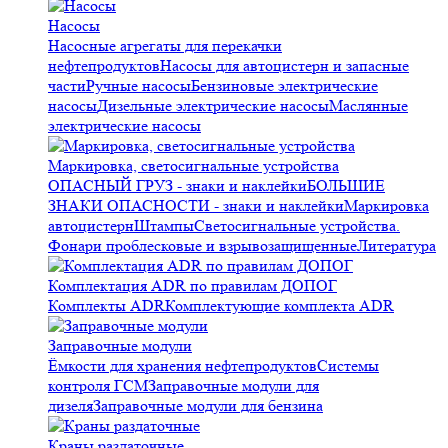
Насосы
Насосные агрегаты для перекачки
нефтепродуктов
Насосы для автоцистерн и запасные
части
Ручные насосы
Бензиновые электрические
насосы
Дизельные электрические насосы
Маслянные
электрические насосы
Маркировка, светосигнальные устройства
ОПАСНЫЙ ГРУЗ - знаки и наклейки
БОЛЬШИЕ
ЗНАКИ ОПАСНОСТИ - знаки и наклейки
Маркировка
автоцистерн
Штампы
Светосигнальные устройства.
Фонари проблесковые и взрывозащищенные
Литература
Комплектация ADR по правилам ДОПОГ
Комплекты ADR
Комплектующие комплекта ADR
Заправочные модули
Ёмкости для хранения нефтепродуктов
Системы
контроля ГСМ
Заправочные модули для
дизеля
Заправочные модули для бензина
Краны раздаточные