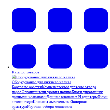
Каталог товаров
Оборудование для нижнего налива
Бортовые розетки
Компенсаторы
Адаптеры отвода
паров
Ограничители уровня налива
Блоки управления
донными клапанами
Донные клапана
API адаптеры
Люки
автоцистерн
Клапаны дыхательные
Запорная
арматура
Коробки отбора мощности