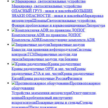
Маркировка, светосигнальные устройства
ОПАСНЫЙ ГРУЗ - знаки и наклейки
БОЛЬШИЕ
ЗНАКИ ОПАСНОСТИ - знаки и наклейки
Маркировка
автоцистерн
Штампы
Светосигнальные устройства.
Фонари проблесковые и взрывозащищенные
Литература
Комплектация ADR по правилам ДОПОГ
Комплекты ADR
Комплектующие комплекта ADR
Заправочные модули
Ёмкости для хранения нефтепродуктов
Системы
контроля ГСМ
Заправочные модули для
дизеля
Заправочные модули для бензина
Краны раздаточные
Краны раздаточные OPW и зап. части
Краны
раздаточные ZVA и зап. части
Краны раздаточные
Китай
Краны раздаточные Россия
Фитинги
Противопожарное
оборудование
Устройства заземления автоцистерн
Огнетушители,
кошма
Искробезопасный инструмент,
искрогасители
Пожарные щиты и стенды
Стенды
пожарные
Щиты пожарные