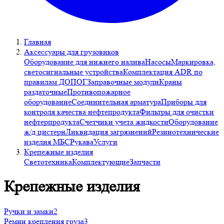
Главная
Аксессуары для грузовиков
Оборудование для нижнего налива
Насосы
Маркировка,
светосигнальные устройства
Комплектация ADR по
правилам ДОПОГ
Заправочные модули
Краны
раздаточные
Противопожарное
оборудование
Соединительная арматура
Приборы для
контроля качества нефтепродукта
Фильтры для очистки
нефтерпродукта
Счетчики учета жидкости
Оборудование
ж/д цистерн
Ликвидация загрязнений
Резинотехнические
изделия МБС
Рукава
Услуги
Крепежные изделия
Светотехника
Комплектующие
Запчасти
Крепежные изделия
Ручки и замки
2
Ремни крепления груза
3