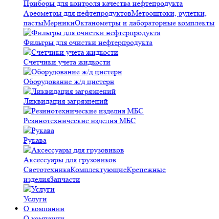
Приборы для контроля качества нефтепродукта
Ареометры для нефтепродуктов
Метроштоки, рулетки,
пасты
Мерники
Октанометры и лабораторные комплекты
Фильтры для очистки нефтерпродукта
Счетчики учета жидкости
Оборудование ж/д цистерн
Ликвидация загрязнений
Резинотехнические изделия МБС
Рукава
Аксессуары для грузовиков
Светотехника
Комплектующие
Крепежные
изделия
Запчасти
Услуги
О компании
О компании