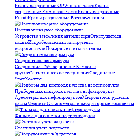
Краны раздаточные OPW и зап. части
Краны
раздаточные ZVA и зап. части
Краны раздаточные
Китай
Краны раздаточные Россия
Фитинги
Противопожарное оборудование
Устройства заземления автоцистерн
Огнетушители,
кошма
Искробезопасный инструмент,
искрогасители
Пожарные щиты и стенды
Соединительная арматура
Соединение TW
Соединение Камлок и
другие
Сантехнические соединения
Соединение
Storz
Хомуты
Приборы для контроля качества нефтепродукта
Ареометры для нефтепродуктов
Метроштоки, рулетки,
пасты
Мерники
Октанометры и лабораторные комплекты
Фильтры для очистки нефтерпродукта
Счетчики учета жидкости