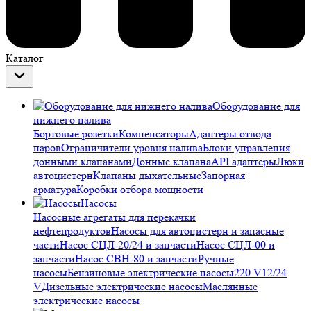
Каталог
Оборудование для
нижнего налива
Бортовые розетки
Компенсаторы
Адаптеры отвода
паров
Ограничители уровня налива
Блоки управления
донными клапанами
Донные клапана
API адаптеры
Люки
автоцистерн
Клапаны дыхательные
Запорная
арматура
Коробки отбора мощности
Насосы
Насосные агрегаты для перекачки
нефтепродуктов
Насосы для автоцистерн и запасные
части
Насос СЦЛ-20/24 и запчасти
Насос СЦЛ-00 и
запчасти
Насос СВН-80 и запчасти
Ручные
насосы
Бензиновые электрические насосы
220 V
12/24
V
Дизельные электрические насосы
Маслянные
электрические насосы