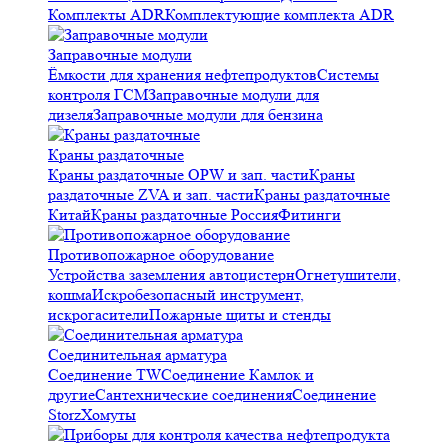
Комплекты ADR
Комплектующие комплекта ADR
Заправочные модули
Ёмкости для хранения нефтепродуктов
Системы
контроля ГСМ
Заправочные модули для
дизеля
Заправочные модули для бензина
Краны раздаточные
Краны раздаточные OPW и зап. части
Краны
раздаточные ZVA и зап. части
Краны раздаточные
Китай
Краны раздаточные Россия
Фитинги
Противопожарное оборудование
Устройства заземления автоцистерн
Огнетушители,
кошма
Искробезопасный инструмент,
искрогасители
Пожарные щиты и стенды
Соединительная арматура
Соединение TW
Соединение Камлок и
другие
Сантехнические соединения
Соединение
Storz
Хомуты