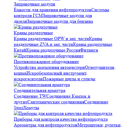
Заправочные модули
Ёмкости для хранения нефтепродуктов
Системы
контроля ГСМ
Заправочные модули для
дизеля
Заправочные модули для бензина
Краны раздаточные
Краны раздаточные OPW и зап. части
Краны
раздаточные ZVA и зап. части
Краны раздаточные
Китай
Краны раздаточные Россия
Фитинги
Противопожарное оборудование
Устройства заземления автоцистерн
Огнетушители,
кошма
Искробезопасный инструмент,
искрогасители
Пожарные щиты и стенды
Соединительная арматура
Соединение TW
Соединение Камлок и
другие
Сантехнические соединения
Соединение
Storz
Хомуты
Приборы для контроля качества нефтепродукта
Ареометры для нефтепродуктов
Метроштоки, рулетки,