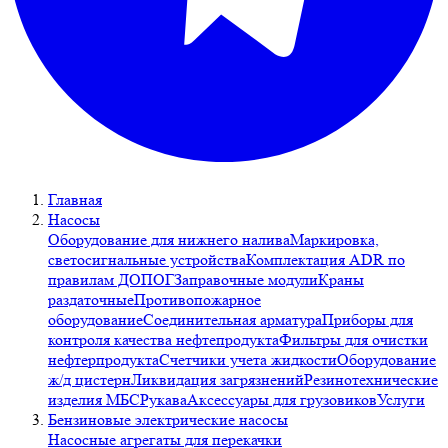
Главная
Насосы
Оборудование для нижнего налива
Маркировка,
светосигнальные устройства
Комплектация ADR по
правилам ДОПОГ
Заправочные модули
Краны
раздаточные
Противопожарное
оборудование
Соединительная арматура
Приборы для
контроля качества нефтепродукта
Фильтры для очистки
нефтерпродукта
Счетчики учета жидкости
Оборудование
ж/д цистерн
Ликвидация загрязнений
Резинотехнические
изделия МБС
Рукава
Аксессуары для грузовиков
Услуги
Бензиновые электрические насосы
Насосные агрегаты для перекачки