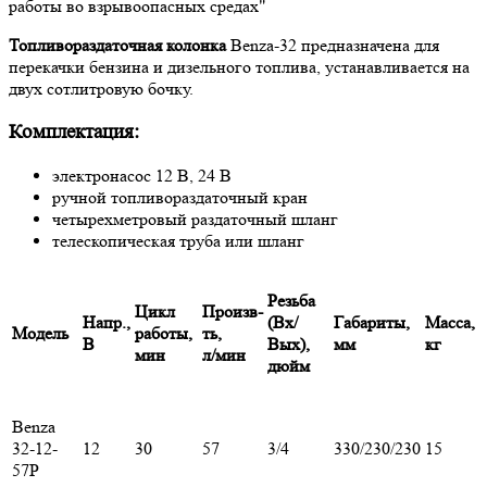
работы во взрывоопасных средах"
Топливораздаточная колонка
Benza-32 предназначена для
перекачки бензина и дизельного топлива, устанавливается на
двух сотлитровую бочку.
Комплектация:
электронасос 12 В, 24 В
ручной топливораздаточный кран
четырехметровый раздаточный шланг
телескопическая труба или шланг
Резьба
Цикл
Произв-
Напр.,
(Вх/
Габариты,
Масса,
Модель
работы,
ть,
В
Вых),
мм
кг
мин
л/мин
дюйм
Benza
32-12-
12
30
57
3/4
330/230/230
15
57Р