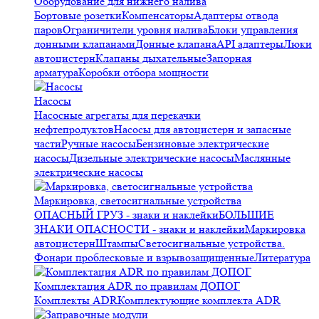
Оборудование для нижнего налива
Бортовые розетки
Компенсаторы
Адаптеры отвода
паров
Ограничители уровня налива
Блоки управления
донными клапанами
Донные клапана
API адаптеры
Люки
автоцистерн
Клапаны дыхательные
Запорная
арматура
Коробки отбора мощности
Насосы
Насосные агрегаты для перекачки
нефтепродуктов
Насосы для автоцистерн и запасные
части
Ручные насосы
Бензиновые электрические
насосы
Дизельные электрические насосы
Маслянные
электрические насосы
Маркировка, светосигнальные устройства
ОПАСНЫЙ ГРУЗ - знаки и наклейки
БОЛЬШИЕ
ЗНАКИ ОПАСНОСТИ - знаки и наклейки
Маркировка
автоцистерн
Штампы
Светосигнальные устройства.
Фонари проблесковые и взрывозащищенные
Литература
Комплектация ADR по правилам ДОПОГ
Комплекты ADR
Комплектующие комплекта ADR