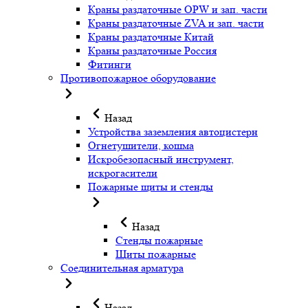
Краны раздаточные OPW и зап. части
Краны раздаточные ZVA и зап. части
Краны раздаточные Китай
Краны раздаточные Россия
Фитинги
Противопожарное оборудование
Назад
Устройства заземления автоцистерн
Огнетушители, кошма
Искробезопасный инструмент,
искрогасители
Пожарные щиты и стенды
Назад
Стенды пожарные
Щиты пожарные
Соединительная арматура
Назад