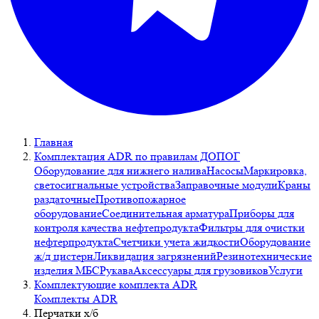
Главная
Комплектация ADR по правилам ДОПОГ
Оборудование для нижнего налива
Насосы
Маркировка,
светосигнальные устройства
Заправочные модули
Краны
раздаточные
Противопожарное
оборудование
Соединительная арматура
Приборы для
контроля качества нефтепродукта
Фильтры для очистки
нефтерпродукта
Счетчики учета жидкости
Оборудование
ж/д цистерн
Ликвидация загрязнений
Резинотехнические
изделия МБС
Рукава
Аксессуары для грузовиков
Услуги
Комплектующие комплекта ADR
Комплекты ADR
Перчатки х/б