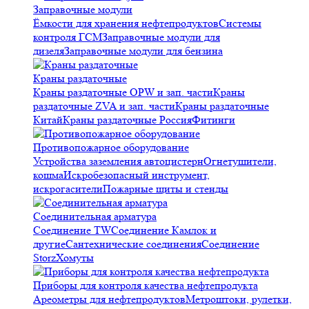
Заправочные модули
Ёмкости для хранения нефтепродуктов
Системы
контроля ГСМ
Заправочные модули для
дизеля
Заправочные модули для бензина
Краны раздаточные
Краны раздаточные OPW и зап. части
Краны
раздаточные ZVA и зап. части
Краны раздаточные
Китай
Краны раздаточные Россия
Фитинги
Противопожарное оборудование
Устройства заземления автоцистерн
Огнетушители,
кошма
Искробезопасный инструмент,
искрогасители
Пожарные щиты и стенды
Соединительная арматура
Соединение TW
Соединение Камлок и
другие
Сантехнические соединения
Соединение
Storz
Хомуты
Приборы для контроля качества нефтепродукта
Ареометры для нефтепродуктов
Метроштоки, рулетки,