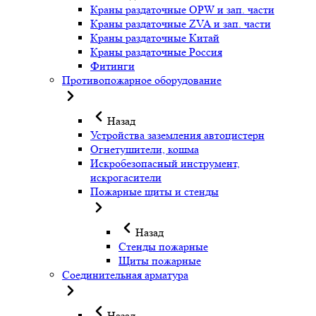
Краны раздаточные OPW и зап. части
Краны раздаточные ZVA и зап. части
Краны раздаточные Китай
Краны раздаточные Россия
Фитинги
Противопожарное оборудование
Назад
Устройства заземления автоцистерн
Огнетушители, кошма
Искробезопасный инструмент,
искрогасители
Пожарные щиты и стенды
Назад
Стенды пожарные
Щиты пожарные
Соединительная арматура
Назад