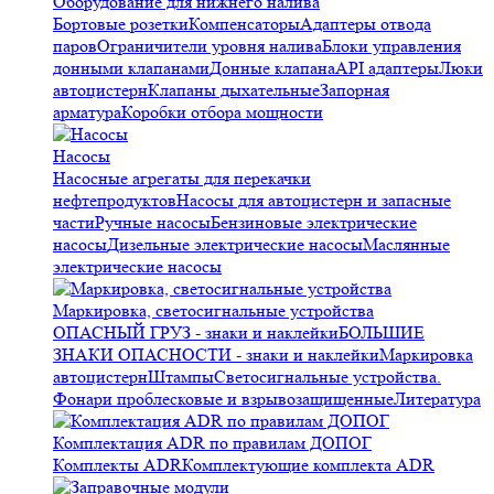
Оборудование для нижнего налива
Бортовые розетки
Компенсаторы
Адаптеры отвода
паров
Ограничители уровня налива
Блоки управления
донными клапанами
Донные клапана
API адаптеры
Люки
автоцистерн
Клапаны дыхательные
Запорная
арматура
Коробки отбора мощности
Насосы
Насосные агрегаты для перекачки
нефтепродуктов
Насосы для автоцистерн и запасные
части
Ручные насосы
Бензиновые электрические
насосы
Дизельные электрические насосы
Маслянные
электрические насосы
Маркировка, светосигнальные устройства
ОПАСНЫЙ ГРУЗ - знаки и наклейки
БОЛЬШИЕ
ЗНАКИ ОПАСНОСТИ - знаки и наклейки
Маркировка
автоцистерн
Штампы
Светосигнальные устройства.
Фонари проблесковые и взрывозащищенные
Литература
Комплектация ADR по правилам ДОПОГ
Комплекты ADR
Комплектующие комплекта ADR