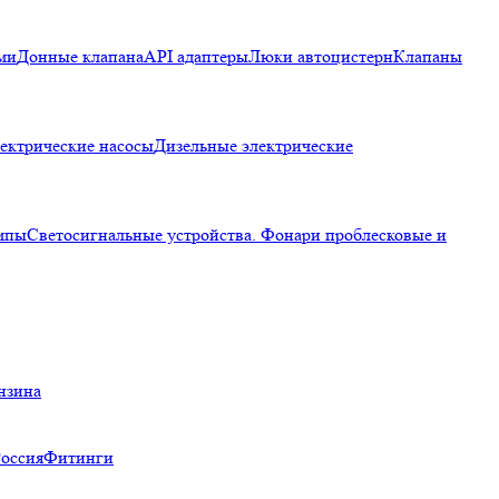
ми
Донные клапана
API адаптеры
Люки автоцистерн
Клапаны
ектрические насосы
Дизельные электрические
мпы
Светосигнальные устройства. Фонари проблесковые и
нзина
Россия
Фитинги