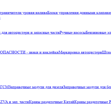
граничители уровня налива
Блоки управления донными клапана
и
 для автоцистерн и запасные части
Ручные насосы
Бензиновые эл
ПАСНОСТИ - знаки и наклейки
Маркировка автоцистерн
Шта
я ГСМ
Заправочные модули для дизеля
Заправочные модули для бе
ZVA и зап. части
Краны раздаточные Китай
Краны раздаточные 