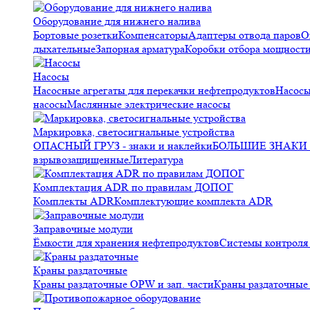
Оборудование для нижнего налива
Бортовые розетки
Компенсаторы
Адаптеры отвода паров
О
дыхательные
Запорная арматура
Коробки отбора мощност
Насосы
Насосные агрегаты для перекачки нефтепродуктов
Насосы
насосы
Маслянные электрические насосы
Маркировка, светосигнальные устройства
ОПАСНЫЙ ГРУЗ - знаки и наклейки
БОЛЬШИЕ ЗНАКИ О
взрывозащищенные
Литература
Комплектация ADR по правилам ДОПОГ
Комплекты ADR
Комплектующие комплекта ADR
Заправочные модули
Ёмкости для хранения нефтепродуктов
Системы контрол
Краны раздаточные
Краны раздаточные OPW и зап. части
Краны раздаточные 