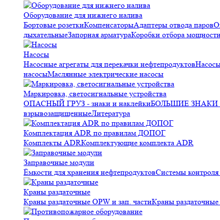
Оборудование для нижнего налива
Бортовые розетки
Компенсаторы
Адаптеры отвода паров
О
дыхательные
Запорная арматура
Коробки отбора мощност
Насосы
Насосные агрегаты для перекачки нефтепродуктов
Насосы
насосы
Маслянные электрические насосы
Маркировка, светосигнальные устройства
ОПАСНЫЙ ГРУЗ - знаки и наклейки
БОЛЬШИЕ ЗНАКИ О
взрывозащищенные
Литература
Комплектация ADR по правилам ДОПОГ
Комплекты ADR
Комплектующие комплекта ADR
Заправочные модули
Ёмкости для хранения нефтепродуктов
Системы контрол
Краны раздаточные
Краны раздаточные OPW и зап. части
Краны раздаточные 