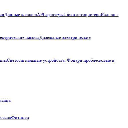
ми
Донные клапана
API адаптеры
Люки автоцистерн
Клапаны
ектрические насосы
Дизельные электрические
мпы
Светосигнальные устройства. Фонари проблесковые и
нзина
Россия
Фитинги