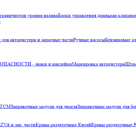
граничители уровня налива
Блоки управления донными клапана
и
 для автоцистерн и запасные части
Ручные насосы
Бензиновые эл
ПАСНОСТИ - знаки и наклейки
Маркировка автоцистерн
Шта
я ГСМ
Заправочные модули для дизеля
Заправочные модули для бе
ZVA и зап. части
Краны раздаточные Китай
Краны раздаточные 