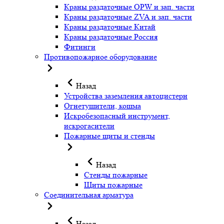
Краны раздаточные OPW и зап. части
Краны раздаточные ZVA и зап. части
Краны раздаточные Китай
Краны раздаточные Россия
Фитинги
Противопожарное оборудование
Назад
Устройства заземления автоцистерн
Огнетушители, кошма
Искробезопасный инструмент,
искрогасители
Пожарные щиты и стенды
Назад
Стенды пожарные
Щиты пожарные
Соединительная арматура
Назад