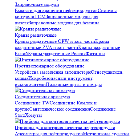
Заправочные модули
Ёмкости для хранения нефтепродуктов
Системы
контроля ГСМ
Заправочные модули для
дизеля
Заправочные модули для бензина
Краны раздаточные
Краны раздаточные OPW и зап. части
Краны
раздаточные ZVA и зап. части
Краны раздаточные
Китай
Краны раздаточные Россия
Фитинги
Противопожарное оборудование
Устройства заземления автоцистерн
Огнетушители,
кошма
Искробезопасный инструмент,
искрогасители
Пожарные щиты и стенды
Соединительная арматура
Соединение TW
Соединение Камлок и
другие
Сантехнические соединения
Соединение
Storz
Хомуты
Приборы для контроля качества нефтепродукта
Ареометры для нефтепродуктов
Метроштоки, рулетки,