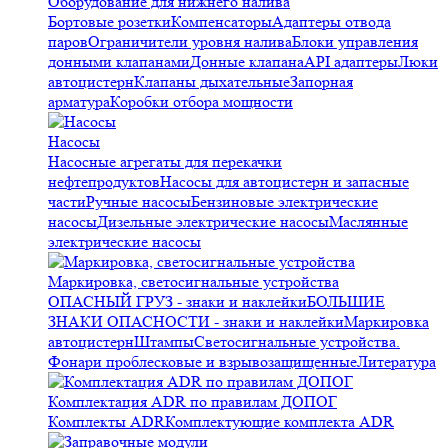
Оборудование для нижнего налива
Бортовые розетки
Компенсаторы
Адаптеры отвода
паров
Ограничители уровня налива
Блоки управления
донными клапанами
Донные клапана
API адаптеры
Люки
автоцистерн
Клапаны дыхательные
Запорная
арматура
Коробки отбора мощности
Насосы
Насосные агрегаты для перекачки
нефтепродуктов
Насосы для автоцистерн и запасные
части
Ручные насосы
Бензиновые электрические
насосы
Дизельные электрические насосы
Маслянные
электрические насосы
Маркировка, светосигнальные устройства
ОПАСНЫЙ ГРУЗ - знаки и наклейки
БОЛЬШИЕ
ЗНАКИ ОПАСНОСТИ - знаки и наклейки
Маркировка
автоцистерн
Штампы
Светосигнальные устройства.
Фонари проблесковые и взрывозащищенные
Литература
Комплектация ADR по правилам ДОПОГ
Комплекты ADR
Комплектующие комплекта ADR