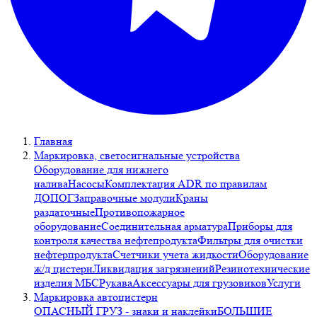
Главная
Маркировка, светосигнальные устройства
Оборудование для нижнего
налива
Насосы
Комплектация ADR по правилам
ДОПОГ
Заправочные модули
Краны
раздаточные
Противопожарное
оборудование
Соединительная арматура
Приборы для
контроля качества нефтепродукта
Фильтры для очистки
нефтерпродукта
Счетчики учета жидкости
Оборудование
ж/д цистерн
Ликвидация загрязнений
Резинотехнические
изделия МБС
Рукава
Аксессуары для грузовиков
Услуги
Маркировка автоцистерн
ОПАСНЫЙ ГРУЗ - знаки и наклейки
БОЛЬШИЕ