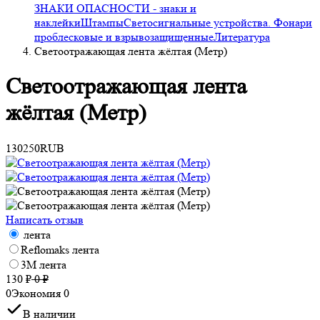
ЗНАКИ ОПАСНОСТИ - знаки и
наклейки
Штампы
Светосигнальные устройства. Фонари
проблесковые и взрывозащищенные
Литература
Светоотражающая лента жёлтая (Метр)
Светоотражающая лента
жёлтая (Метр)
130
250
RUB
Написать отзыв
лента
Reflomaks лента
3М лента
130
₽
0
₽
0
Экономия
0
В наличии