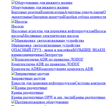
Оборудование для нижнего налива
Бортовые розетки
Компенсаторы
Адаптеры отвода паров
О
дыхательные
Запорная арматура
Коробки отбора мощност
Насосы
Насосные агрегаты для перекачки нефтепродуктов
Насосы
насосы
Маслянные электрические насосы
Маркировка, светосигнальные устройства
ОПАСНЫЙ ГРУЗ - знаки и наклейки
БОЛЬШИЕ ЗНАКИ О
взрывозащищенные
Литература
Комплектация ADR по правилам ДОПОГ
Комплекты ADR
Комплектующие комплекта ADR
Заправочные модули
Ёмкости для хранения нефтепродуктов
Системы контрол
Краны раздаточные
Краны раздаточные OPW и зап. части
Краны раздаточные 