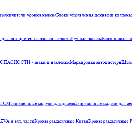
граничители уровня налива
Блоки управления донными клапана
и
 для автоцистерн и запасные части
Ручные насосы
Бензиновые эл
ПАСНОСТИ - знаки и наклейки
Маркировка автоцистерн
Шта
я ГСМ
Заправочные модули для дизеля
Заправочные модули для бе
ZVA и зап. части
Краны раздаточные Китай
Краны раздаточные 