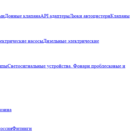
ми
Донные клапана
API адаптеры
Люки автоцистерн
Клапаны
ектрические насосы
Дизельные электрические
мпы
Светосигнальные устройства. Фонари проблесковые и
нзина
Россия
Фитинги