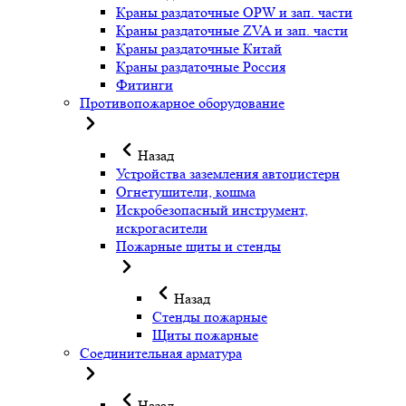
Краны раздаточные OPW и зап. части
Краны раздаточные ZVA и зап. части
Краны раздаточные Китай
Краны раздаточные Россия
Фитинги
Противопожарное оборудование
Назад
Устройства заземления автоцистерн
Огнетушители, кошма
Искробезопасный инструмент,
искрогасители
Пожарные щиты и стенды
Назад
Стенды пожарные
Щиты пожарные
Соединительная арматура
Назад