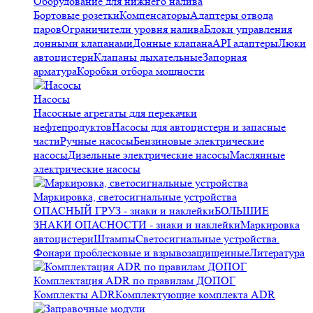
Оборудование для нижнего налива
Бортовые розетки
Компенсаторы
Адаптеры отвода
паров
Ограничители уровня налива
Блоки управления
донными клапанами
Донные клапана
API адаптеры
Люки
автоцистерн
Клапаны дыхательные
Запорная
арматура
Коробки отбора мощности
Насосы
Насосные агрегаты для перекачки
нефтепродуктов
Насосы для автоцистерн и запасные
части
Ручные насосы
Бензиновые электрические
насосы
Дизельные электрические насосы
Маслянные
электрические насосы
Маркировка, светосигнальные устройства
ОПАСНЫЙ ГРУЗ - знаки и наклейки
БОЛЬШИЕ
ЗНАКИ ОПАСНОСТИ - знаки и наклейки
Маркировка
автоцистерн
Штампы
Светосигнальные устройства.
Фонари проблесковые и взрывозащищенные
Литература
Комплектация ADR по правилам ДОПОГ
Комплекты ADR
Комплектующие комплекта ADR