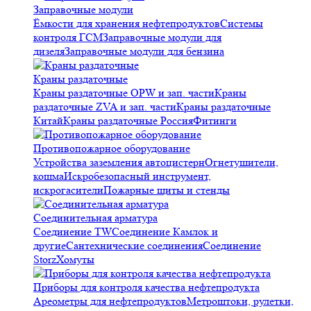
Заправочные модули
Ёмкости для хранения нефтепродуктов
Системы
контроля ГСМ
Заправочные модули для
дизеля
Заправочные модули для бензина
Краны раздаточные
Краны раздаточные OPW и зап. части
Краны
раздаточные ZVA и зап. части
Краны раздаточные
Китай
Краны раздаточные Россия
Фитинги
Противопожарное оборудование
Устройства заземления автоцистерн
Огнетушители,
кошма
Искробезопасный инструмент,
искрогасители
Пожарные щиты и стенды
Соединительная арматура
Соединение TW
Соединение Камлок и
другие
Сантехнические соединения
Соединение
Storz
Хомуты
Приборы для контроля качества нефтепродукта
Ареометры для нефтепродуктов
Метроштоки, рулетки,