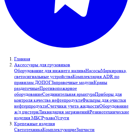
Главная
Аксессуары для грузовиков
Оборудование для нижнего налива
Насосы
Маркировка,
светосигнальные устройства
Комплектация ADR по
правилам ДОПОГ
Заправочные модули
Краны
раздаточные
Противопожарное
оборудование
Соединительная арматура
Приборы для
контроля качества нефтепродукта
Фильтры для очистки
нефтерпродукта
Счетчики учета жидкости
Оборудование
ж/д цистерн
Ликвидация загрязнений
Резинотехнические
изделия МБС
Рукава
Услуги
Крепежные изделия
Светотехника
Комплектующие
Запчасти