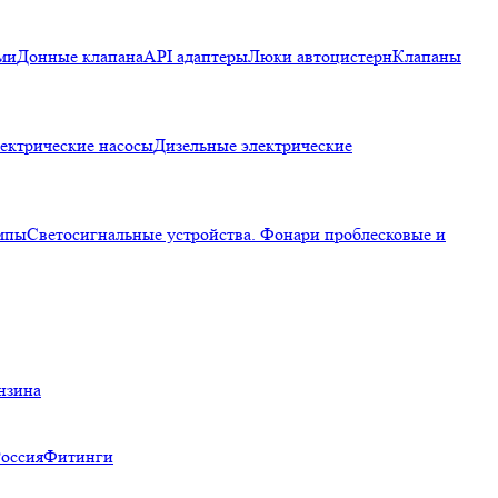
ми
Донные клапана
API адаптеры
Люки автоцистерн
Клапаны
ектрические насосы
Дизельные электрические
мпы
Светосигнальные устройства. Фонари проблесковые и
нзина
Россия
Фитинги