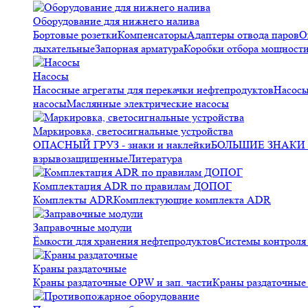
Оборудование для нижнего налива
Бортовые розетки
Компенсаторы
Адаптеры отвода паров
О
дыхательные
Запорная арматура
Коробки отбора мощност
Насосы
Насосные агрегаты для перекачки нефтепродуктов
Насосы
насосы
Маслянные электрические насосы
Маркировка, светосигнальные устройства
ОПАСНЫЙ ГРУЗ - знаки и наклейки
БОЛЬШИЕ ЗНАКИ О
взрывозащищенные
Литература
Комплектация ADR по правилам ДОПОГ
Комплекты ADR
Комплектующие комплекта ADR
Заправочные модули
Ёмкости для хранения нефтепродуктов
Системы контрол
Краны раздаточные
Краны раздаточные OPW и зап. части
Краны раздаточные 