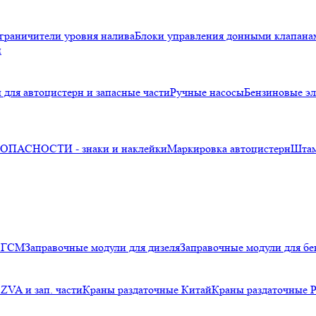
граничители уровня налива
Блоки управления донными клапана
и
 для автоцистерн и запасные части
Ручные насосы
Бензиновые эл
ПАСНОСТИ - знаки и наклейки
Маркировка автоцистерн
Шта
я ГСМ
Заправочные модули для дизеля
Заправочные модули для бе
ZVA и зап. части
Краны раздаточные Китай
Краны раздаточные 