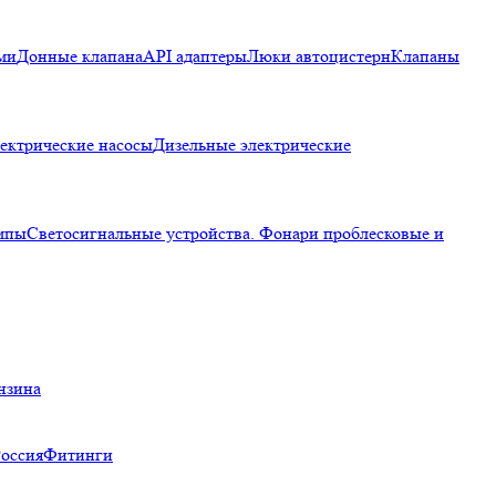
ми
Донные клапана
API адаптеры
Люки автоцистерн
Клапаны
ектрические насосы
Дизельные электрические
мпы
Светосигнальные устройства. Фонари проблесковые и
нзина
Россия
Фитинги