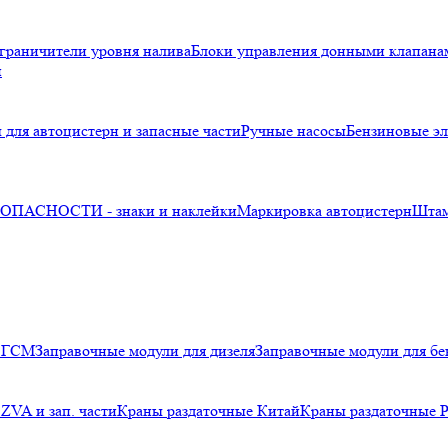
граничители уровня налива
Блоки управления донными клапана
и
 для автоцистерн и запасные части
Ручные насосы
Бензиновые эл
ПАСНОСТИ - знаки и наклейки
Маркировка автоцистерн
Шта
я ГСМ
Заправочные модули для дизеля
Заправочные модули для бе
ZVA и зап. части
Краны раздаточные Китай
Краны раздаточные 