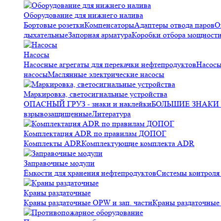
Оборудование для нижнего налива
Бортовые розетки
Компенсаторы
Адаптеры отвода паров
О
дыхательные
Запорная арматура
Коробки отбора мощност
Насосы
Насосные агрегаты для перекачки нефтепродуктов
Насосы
насосы
Маслянные электрические насосы
Маркировка, светосигнальные устройства
ОПАСНЫЙ ГРУЗ - знаки и наклейки
БОЛЬШИЕ ЗНАКИ О
взрывозащищенные
Литература
Комплектация ADR по правилам ДОПОГ
Комплекты ADR
Комплектующие комплекта ADR
Заправочные модули
Ёмкости для хранения нефтепродуктов
Системы контрол
Краны раздаточные
Краны раздаточные OPW и зап. части
Краны раздаточные 