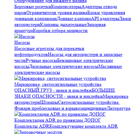
Оборудование для нижнего налива
Бортовые розетки
Компенсаторы
Адаптеры отвода
паров
Ограничители уровня налива
Блоки управления
донными клапанами
Донные клапана
API адаптеры
Люки
автоцистерн
Клапаны дыхательные
Запорная
арматура
Коробки отбора мощности
Насосы
Насосные агрегаты для перекачки
нефтепродуктов
Насосы для автоцистерн и запасные
части
Ручные насосы
Бензиновые электрические
насосы
Дизельные электрические насосы
Маслянные
электрические насосы
Маркировка, светосигнальные устройства
ОПАСНЫЙ ГРУЗ - знаки и наклейки
БОЛЬШИЕ
ЗНАКИ ОПАСНОСТИ - знаки и наклейки
Маркировка
автоцистерн
Штампы
Светосигнальные устройства.
Фонари проблесковые и взрывозащищенные
Литература
Комплектация ADR по правилам ДОПОГ
Комплекты ADR
Комплектующие комплекта ADR