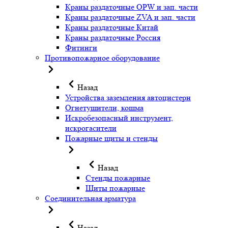
Краны раздаточные OPW и зап. части
Краны раздаточные ZVA и зап. части
Краны раздаточные Китай
Краны раздаточные Россия
Фитинги
Противопожарное оборудование
Назад
Устройства заземления автоцистерн
Огнетушители, кошма
Искробезопасный инструмент,
искрогасители
Пожарные щиты и стенды
Назад
Стенды пожарные
Щиты пожарные
Соединительная арматура
Назад