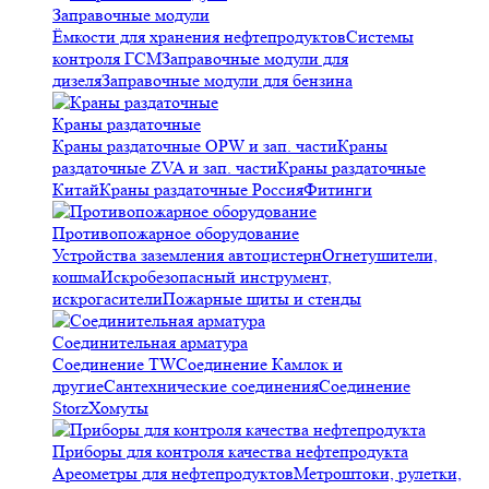
Заправочные модули
Ёмкости для хранения нефтепродуктов
Системы
контроля ГСМ
Заправочные модули для
дизеля
Заправочные модули для бензина
Краны раздаточные
Краны раздаточные OPW и зап. части
Краны
раздаточные ZVA и зап. части
Краны раздаточные
Китай
Краны раздаточные Россия
Фитинги
Противопожарное оборудование
Устройства заземления автоцистерн
Огнетушители,
кошма
Искробезопасный инструмент,
искрогасители
Пожарные щиты и стенды
Соединительная арматура
Соединение TW
Соединение Камлок и
другие
Сантехнические соединения
Соединение
Storz
Хомуты
Приборы для контроля качества нефтепродукта
Ареометры для нефтепродуктов
Метроштоки, рулетки,