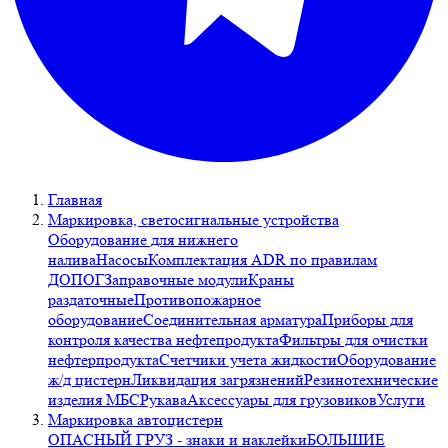
Главная
Маркировка, светосигнальные устройства
Оборудование для нижнего
налива
Насосы
Комплектация ADR по правилам
ДОПОГ
Заправочные модули
Краны
раздаточные
Противопожарное
оборудование
Соединительная арматура
Приборы для
контроля качества нефтепродукта
Фильтры для очистки
нефтерпродукта
Счетчики учета жидкости
Оборудование
ж/д цистерн
Ликвидация загрязнений
Резинотехнические
изделия МБС
Рукава
Аксессуары для грузовиков
Услуги
Маркировка автоцистерн
ОПАСНЫЙ ГРУЗ - знаки и наклейки
БОЛЬШИЕ