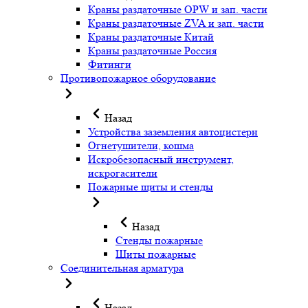
Краны раздаточные OPW и зап. части
Краны раздаточные ZVA и зап. части
Краны раздаточные Китай
Краны раздаточные Россия
Фитинги
Противопожарное оборудование
Назад
Устройства заземления автоцистерн
Огнетушители, кошма
Искробезопасный инструмент,
искрогасители
Пожарные щиты и стенды
Назад
Стенды пожарные
Щиты пожарные
Соединительная арматура
Назад