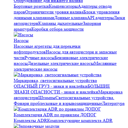
Оборудование для нижнего налива
Бортовые розетки
Компенсаторы
Адаптеры отвода
паров
Ограничители уровня налива
Блоки управления
донными клапанами
Донные клапана
API адаптеры
Люки
автоцистерн
Клапаны дыхательные
Запорная
арматура
Коробки отбора мощности
Насосы
Насосные агрегаты для перекачки
нефтепродуктов
Насосы для автоцистерн и запасные
части
Ручные насосы
Бензиновые электрические
насосы
Дизельные электрические насосы
Маслянные
электрические насосы
Маркировка, светосигнальные устройства
ОПАСНЫЙ ГРУЗ - знаки и наклейки
БОЛЬШИЕ
ЗНАКИ ОПАСНОСТИ - знаки и наклейки
Маркировка
автоцистерн
Штампы
Светосигнальные устройства.
Фонари проблесковые и взрывозащищенные
Литература
Комплектация ADR по правилам ДОПОГ
Комплекты ADR
Комплектующие комплекта ADR