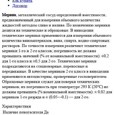
Как купить
Договор
Мерник
, металлический сосуд определенной вместимости,
предназначенный для измерения объемного количества
жидкостей методом слива и налива. По назначению мерники
делятся на технические и образцовые. В виноделии
технические мерники применяются для измерения объемного
количества виноматериалов, вина, спирта, водно-спиртовых
растворов. По точности измерения различают технические
мерники 1-го и 2-го классов; погрешность не должна
превышать значений (% от номинальной вместимости): ±0,2
для 1-го класса и ±0,5 для 2-го. Технические мерники
подразделяются на стационарные, переносные и
передвижные. В качестве мерников 2-го класса в виноделии
применяются автоцистерны, проверенные госповерителем.
Образцовые мерники служат для поверки технических
мерников; их погрешность при температуре 293 К (20°С) не
должны превышать (% номинальной вместимости): ± 0,02 для
мерников 1-го разряда и ± (0,05—0,1) — для 2-го.
Характеристики
Наличие пеногасителя
Да