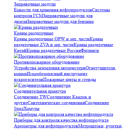
Заправочные модули
Ёмкости для хранения нефтепродуктов
Системы
контроля ГСМ
Заправочные модули для
дизеля
Заправочные модули для бензина
Краны раздаточные
Краны раздаточные OPW и зап. части
Краны
раздаточные ZVA и зап. части
Краны раздаточные
Китай
Краны раздаточные Россия
Фитинги
Противопожарное оборудование
Устройства заземления автоцистерн
Огнетушители,
кошма
Искробезопасный инструмент,
искрогасители
Пожарные щиты и стенды
Соединительная арматура
Соединение TW
Соединение Камлок и
другие
Сантехнические соединения
Соединение
Storz
Хомуты
Приборы для контроля качества нефтепродукта
Ареометры для нефтепродуктов
Метроштоки, рулетки,