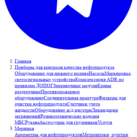
Главная
Приборы для контроля качества нефтепродукта
Оборудование для нижнего налива
Насосы
Маркировка,
светосигнальные устройства
Комплектация ADR по
правилам ДОПОГ
Заправочные модули
Краны
раздаточные
Противопожарное
оборудование
Соединительная арматура
Фильтры для
очистки нефтерпродукта
Счетчики учета
жидкости
Оборудование ж/д цистерн
Ликвидация
загрязнений
Резинотехнические изделия
МБС
Рукава
Аксессуары для грузовиков
Услуги
Мерники
Ареометры для нефтепродуктов
Метроштоки, рулетки,