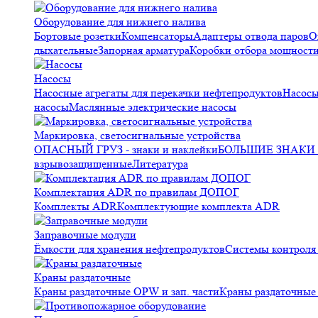
Оборудование для нижнего налива
Бортовые розетки
Компенсаторы
Адаптеры отвода паров
О
дыхательные
Запорная арматура
Коробки отбора мощност
Насосы
Насосные агрегаты для перекачки нефтепродуктов
Насосы
насосы
Маслянные электрические насосы
Маркировка, светосигнальные устройства
ОПАСНЫЙ ГРУЗ - знаки и наклейки
БОЛЬШИЕ ЗНАКИ О
взрывозащищенные
Литература
Комплектация ADR по правилам ДОПОГ
Комплекты ADR
Комплектующие комплекта ADR
Заправочные модули
Ёмкости для хранения нефтепродуктов
Системы контрол
Краны раздаточные
Краны раздаточные OPW и зап. части
Краны раздаточные 