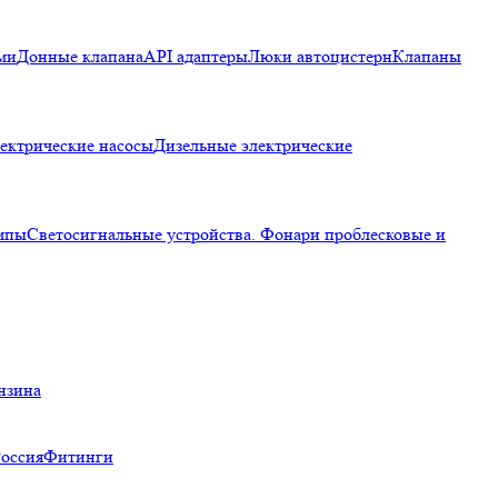
ми
Донные клапана
API адаптеры
Люки автоцистерн
Клапаны
ектрические насосы
Дизельные электрические
мпы
Светосигнальные устройства. Фонари проблесковые и
нзина
Россия
Фитинги