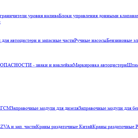
граничители уровня налива
Блоки управления донными клапана
и
 для автоцистерн и запасные части
Ручные насосы
Бензиновые эл
ПАСНОСТИ - знаки и наклейки
Маркировка автоцистерн
Шта
я ГСМ
Заправочные модули для дизеля
Заправочные модули для бе
ZVA и зап. части
Краны раздаточные Китай
Краны раздаточные 