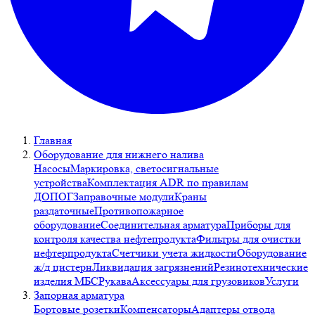
Главная
Оборудование для нижнего налива
Насосы
Маркировка, светосигнальные
устройства
Комплектация ADR по правилам
ДОПОГ
Заправочные модули
Краны
раздаточные
Противопожарное
оборудование
Соединительная арматура
Приборы для
контроля качества нефтепродукта
Фильтры для очистки
нефтерпродукта
Счетчики учета жидкости
Оборудование
ж/д цистерн
Ликвидация загрязнений
Резинотехнические
изделия МБС
Рукава
Аксессуары для грузовиков
Услуги
Запорная арматура
Бортовые розетки
Компенсаторы
Адаптеры отвода