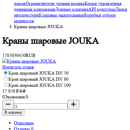
паров
Ограничители уровня налива
Блоки управления
донными клапанами
Донные клапана
API адаптеры
Люки
автоцистерн
Клапаны дыхательные
Коробки отбора
мощности
Краны шаровые JOUKA
Краны шаровые JOUKA
17850
30450
RUB
Написать отзыв
Кран шаровый JOUKA DN 50
Кран шаровый JOUKA DN 80
Кран шаровый JOUKA DN 100
17 850
₽
0
₽
0
Экономия
0
В корзину
Описание
Отзывы 0