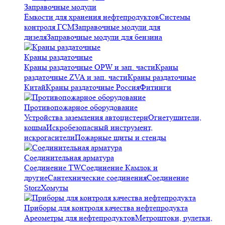
Заправочные модули
Ёмкости для хранения нефтепродуктов
Системы
контроля ГСМ
Заправочные модули для
дизеля
Заправочные модули для бензина
Краны раздаточные
Краны раздаточные OPW и зап. части
Краны
раздаточные ZVA и зап. части
Краны раздаточные
Китай
Краны раздаточные Россия
Фитинги
Противопожарное оборудование
Устройства заземления автоцистерн
Огнетушители,
кошма
Искробезопасный инструмент,
искрогасители
Пожарные щиты и стенды
Соединительная арматура
Соединение TW
Соединение Камлок и
другие
Сантехнические соединения
Соединение
Storz
Хомуты
Приборы для контроля качества нефтепродукта
Ареометры для нефтепродуктов
Метроштоки, рулетки,