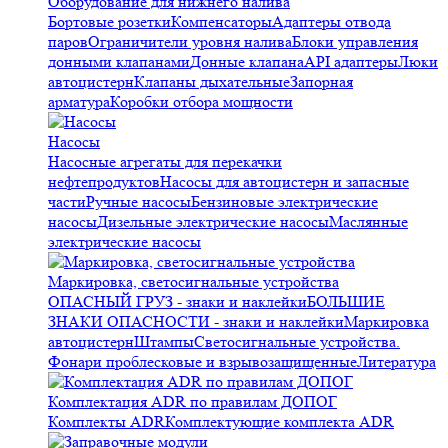
Оборудование для нижнего налива
Бортовые розетки
Компенсаторы
Адаптеры отвода
паров
Ограничители уровня налива
Блоки управления
донными клапанами
Донные клапана
API адаптеры
Люки
автоцистерн
Клапаны дыхательные
Запорная
арматура
Коробки отбора мощности
Насосы
Насосные агрегаты для перекачки
нефтепродуктов
Насосы для автоцистерн и запасные
части
Ручные насосы
Бензиновые электрические
насосы
Дизельные электрические насосы
Маслянные
электрические насосы
Маркировка, светосигнальные устройства
ОПАСНЫЙ ГРУЗ - знаки и наклейки
БОЛЬШИЕ
ЗНАКИ ОПАСНОСТИ - знаки и наклейки
Маркировка
автоцистерн
Штампы
Светосигнальные устройства.
Фонари проблесковые и взрывозащищенные
Литература
Комплектация ADR по правилам ДОПОГ
Комплекты ADR
Комплектующие комплекта ADR