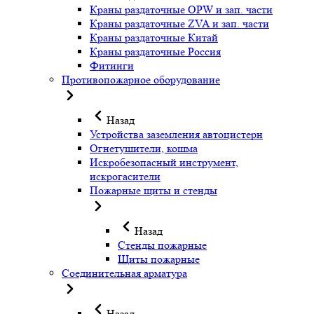
Краны раздаточные OPW и зап. части
Краны раздаточные ZVA и зап. части
Краны раздаточные Китай
Краны раздаточные Россия
Фитинги
Противопожарное оборудование
Назад
Устройства заземления автоцистерн
Огнетушители, кошма
Искробезопасный инструмент,
искрогасители
Пожарные щиты и стенды
Назад
Стенды пожарные
Щиты пожарные
Соединительная арматура
Назад