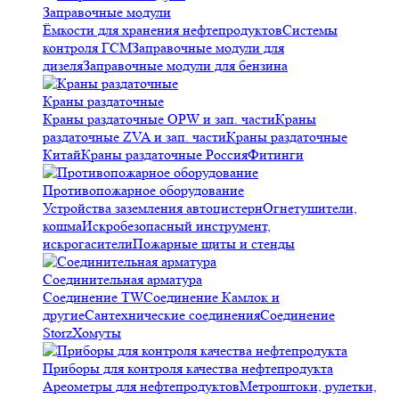
Заправочные модули
Ёмкости для хранения нефтепродуктов
Системы
контроля ГСМ
Заправочные модули для
дизеля
Заправочные модули для бензина
Краны раздаточные
Краны раздаточные OPW и зап. части
Краны
раздаточные ZVA и зап. части
Краны раздаточные
Китай
Краны раздаточные Россия
Фитинги
Противопожарное оборудование
Устройства заземления автоцистерн
Огнетушители,
кошма
Искробезопасный инструмент,
искрогасители
Пожарные щиты и стенды
Соединительная арматура
Соединение TW
Соединение Камлок и
другие
Сантехнические соединения
Соединение
Storz
Хомуты
Приборы для контроля качества нефтепродукта
Ареометры для нефтепродуктов
Метроштоки, рулетки,