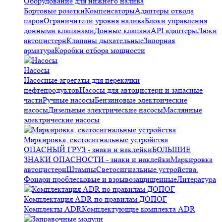
Оборудование для нижнего налива
Бортовые розетки
Компенсаторы
Адаптеры отвода
паров
Ограничители уровня налива
Блоки управления
донными клапанами
Донные клапана
API адаптеры
Люки
автоцистерн
Клапаны дыхательные
Запорная
арматура
Коробки отбора мощности
Насосы
Насосные агрегаты для перекачки
нефтепродуктов
Насосы для автоцистерн и запасные
части
Ручные насосы
Бензиновые электрические
насосы
Дизельные электрические насосы
Маслянные
электрические насосы
Маркировка, светосигнальные устройства
ОПАСНЫЙ ГРУЗ - знаки и наклейки
БОЛЬШИЕ
ЗНАКИ ОПАСНОСТИ - знаки и наклейки
Маркировка
автоцистерн
Штампы
Светосигнальные устройства.
Фонари проблесковые и взрывозащищенные
Литература
Комплектация ADR по правилам ДОПОГ
Комплекты ADR
Комплектующие комплекта ADR