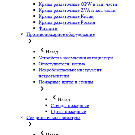
Краны раздаточные OPW и зап. части
Краны раздаточные ZVA и зап. части
Краны раздаточные Китай
Краны раздаточные Россия
Фитинги
Противопожарное оборудование
Назад
Устройства заземления автоцистерн
Огнетушители, кошма
Искробезопасный инструмент,
искрогасители
Пожарные щиты и стенды
Назад
Стенды пожарные
Щиты пожарные
Соединительная арматура
Назад