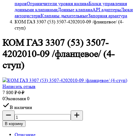
паров
Ограничители уровня налива
Блоки управления
донными клапанами
Донные клапана
API адаптеры
Люки
автоцистерн
Клапаны дыхательные
Запорная арматура
КОМ ГАЗ 3307 (53) 3507-4202010-09 /фланцевое/ (4-
ступ)
КОМ ГАЗ 3307 (53) 3507-
4202010-09 /фланцевое/ (4-
ступ)
Написать отзыв
7 800
₽
0
₽
0
Экономия
0
В наличии
В корзину
Описание