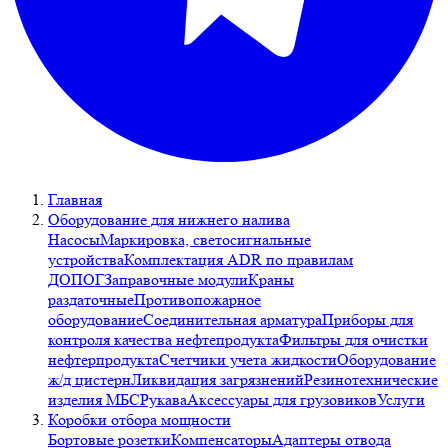
Главная
Оборудование для нижнего налива
Насосы
Маркировка, светосигнальные
устройства
Комплектация ADR по правилам
ДОПОГ
Заправочные модули
Краны
раздаточные
Противопожарное
оборудование
Соединительная арматура
Приборы для
контроля качества нефтепродукта
Фильтры для очистки
нефтерпродукта
Счетчики учета жидкости
Оборудование
ж/д цистерн
Ликвидация загрязнений
Резинотехнические
изделия МБС
Рукава
Аксессуары для грузовиков
Услуги
Коробки отбора мощности
Бортовые розетки
Компенсаторы
Адаптеры отвода