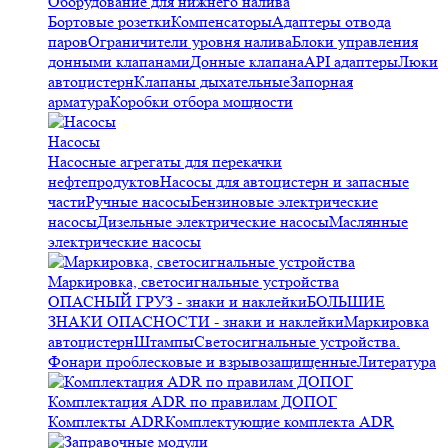
Оборудование для нижнего налива
Бортовые розетки
Компенсаторы
Адаптеры отвода
паров
Ограничители уровня налива
Блоки управления
донными клапанами
Донные клапана
API адаптеры
Люки
автоцистерн
Клапаны дыхательные
Запорная
арматура
Коробки отбора мощности
Насосы
Насосные агрегаты для перекачки
нефтепродуктов
Насосы для автоцистерн и запасные
части
Ручные насосы
Бензиновые электрические
насосы
Дизельные электрические насосы
Маслянные
электрические насосы
Маркировка, светосигнальные устройства
ОПАСНЫЙ ГРУЗ - знаки и наклейки
БОЛЬШИЕ
ЗНАКИ ОПАСНОСТИ - знаки и наклейки
Маркировка
автоцистерн
Штампы
Светосигнальные устройства.
Фонари проблесковые и взрывозащищенные
Литература
Комплектация ADR по правилам ДОПОГ
Комплекты ADR
Комплектующие комплекта ADR