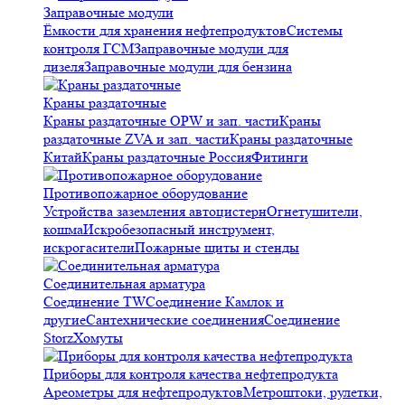
Заправочные модули
Ёмкости для хранения нефтепродуктов
Системы
контроля ГСМ
Заправочные модули для
дизеля
Заправочные модули для бензина
Краны раздаточные
Краны раздаточные OPW и зап. части
Краны
раздаточные ZVA и зап. части
Краны раздаточные
Китай
Краны раздаточные Россия
Фитинги
Противопожарное оборудование
Устройства заземления автоцистерн
Огнетушители,
кошма
Искробезопасный инструмент,
искрогасители
Пожарные щиты и стенды
Соединительная арматура
Соединение TW
Соединение Камлок и
другие
Сантехнические соединения
Соединение
Storz
Хомуты
Приборы для контроля качества нефтепродукта
Ареометры для нефтепродуктов
Метроштоки, рулетки,