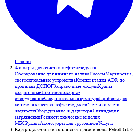
Главная
Фильтры для очистки нефтерпродукта
Оборудование для нижнего налива
Насосы
Маркировка,
светосигнальные устройства
Комплектация ADR по
правилам ДОПОГ
Заправочные модули
Краны
раздаточные
Противопожарное
оборудование
Соединительная арматура
Приборы для
контроля качества нефтепродукта
Счетчики учета
жидкости
Оборудование ж/д цистерн
Ликвидация
загрязнений
Резинотехнические изделия
МБС
Рукава
Аксессуары для грузовиков
Услуги
Картридж очистки топлива от грязи и воды Petroll GL 6