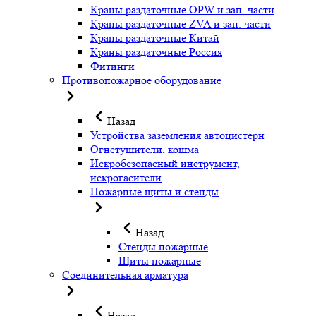
Краны раздаточные OPW и зап. части
Краны раздаточные ZVA и зап. части
Краны раздаточные Китай
Краны раздаточные Россия
Фитинги
Противопожарное оборудование
Назад
Устройства заземления автоцистерн
Огнетушители, кошма
Искробезопасный инструмент,
искрогасители
Пожарные щиты и стенды
Назад
Стенды пожарные
Щиты пожарные
Соединительная арматура
Назад