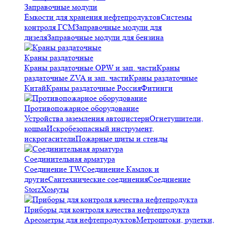
Заправочные модули
Ёмкости для хранения нефтепродуктов
Системы
контроля ГСМ
Заправочные модули для
дизеля
Заправочные модули для бензина
Краны раздаточные
Краны раздаточные OPW и зап. части
Краны
раздаточные ZVA и зап. части
Краны раздаточные
Китай
Краны раздаточные Россия
Фитинги
Противопожарное оборудование
Устройства заземления автоцистерн
Огнетушители,
кошма
Искробезопасный инструмент,
искрогасители
Пожарные щиты и стенды
Соединительная арматура
Соединение TW
Соединение Камлок и
другие
Сантехнические соединения
Соединение
Storz
Хомуты
Приборы для контроля качества нефтепродукта
Ареометры для нефтепродуктов
Метроштоки, рулетки,