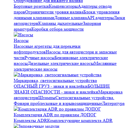
Оборудование для нижнего налива
Бортовые розетки
Компенсаторы
Адаптеры отвода
паров
Ограничители уровня налива
Блоки управления
донными клапанами
Донные клапана
API адаптеры
Люки
автоцистерн
Клапаны дыхательные
Запорная
арматура
Коробки отбора мощности
Насосы
Насосные агрегаты для перекачки
нефтепродуктов
Насосы для автоцистерн и запасные
части
Ручные насосы
Бензиновые электрические
насосы
Дизельные электрические насосы
Маслянные
электрические насосы
Маркировка, светосигнальные устройства
ОПАСНЫЙ ГРУЗ - знаки и наклейки
БОЛЬШИЕ
ЗНАКИ ОПАСНОСТИ - знаки и наклейки
Маркировка
автоцистерн
Штампы
Светосигнальные устройства.
Фонари проблесковые и взрывозащищенные
Литература
Комплектация ADR по правилам ДОПОГ
Комплекты ADR
Комплектующие комплекта ADR