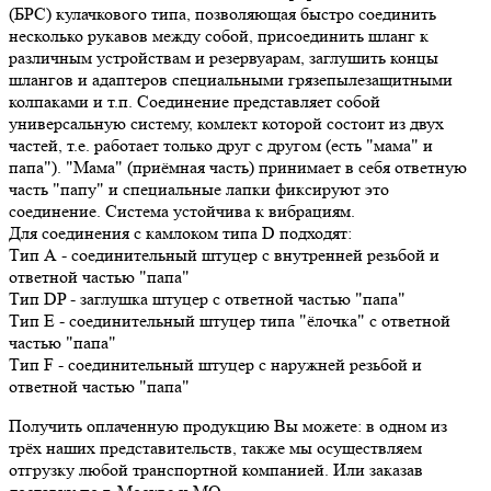
(БРС) кулачкового типа, позволяющая быстро соединить
несколько рукавов между собой, присоединить шланг к
различным устройствам и резервуарам, заглушить концы
шлангов и адаптеров специальными грязепылезащитными
колпаками и т.п. Соединение представляет собой
универсальную систему, комлект которой состоит из двух
частей, т.е. работает только друг с другом (есть "мама" и
папа"). "Мама" (приёмная часть) принимает в себя ответную
часть "папу" и специальные лапки фиксируют это
соединение. Система устойчива к вибрациям.
Для соединения с камлоком типа D подходят:
Тип А - соединительный штуцер с внутренней резьбой и
ответной частью "папа"
Тип DP - заглушка штуцер с ответной частью "папа"
Тип Е - соединительный штуцер типа "ёлочка" с ответной
частью "папа"
Тип F - соединительный штуцер с наружней резьбой и
ответной частью "папа"
Получить оплаченную продукцию Вы можете: в одном из
трёх наших представительств, также мы осуществляем
отгрузку любой транспортной компанией. Или заказав