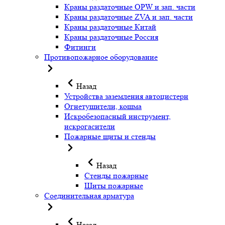
Краны раздаточные OPW и зап. части
Краны раздаточные ZVA и зап. части
Краны раздаточные Китай
Краны раздаточные Россия
Фитинги
Противопожарное оборудование
Назад
Устройства заземления автоцистерн
Огнетушители, кошма
Искробезопасный инструмент,
искрогасители
Пожарные щиты и стенды
Назад
Стенды пожарные
Щиты пожарные
Соединительная арматура
Назад