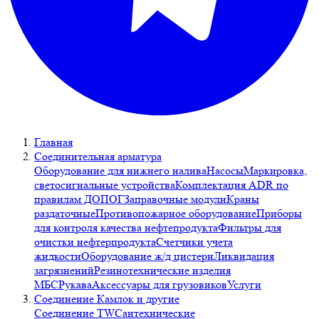
Главная
Соединительная арматура
Оборудование для нижнего налива
Насосы
Маркировка,
светосигнальные устройства
Комплектация ADR по
правилам ДОПОГ
Заправочные модули
Краны
раздаточные
Противопожарное оборудование
Приборы
для контроля качества нефтепродукта
Фильтры для
очистки нефтерпродукта
Счетчики учета
жидкости
Оборудование ж/д цистерн
Ликвидация
загрязнений
Резинотехнические изделия
МБС
Рукава
Аксессуары для грузовиков
Услуги
Соединение Камлок и другие
Соединение TW
Сантехнические