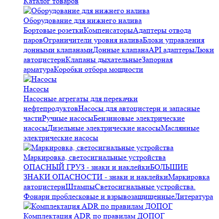
Каталог товаров
Оборудование для нижнего налива
Бортовые розетки
Компенсаторы
Адаптеры отвода
паров
Ограничители уровня налива
Блоки управления
донными клапанами
Донные клапана
API адаптеры
Люки
автоцистерн
Клапаны дыхательные
Запорная
арматура
Коробки отбора мощности
Насосы
Насосные агрегаты для перекачки
нефтепродуктов
Насосы для автоцистерн и запасные
части
Ручные насосы
Бензиновые электрические
насосы
Дизельные электрические насосы
Маслянные
электрические насосы
Маркировка, светосигнальные устройства
ОПАСНЫЙ ГРУЗ - знаки и наклейки
БОЛЬШИЕ
ЗНАКИ ОПАСНОСТИ - знаки и наклейки
Маркировка
автоцистерн
Штампы
Светосигнальные устройства.
Фонари проблесковые и взрывозащищенные
Литература
Комплектация ADR по правилам ДОПОГ