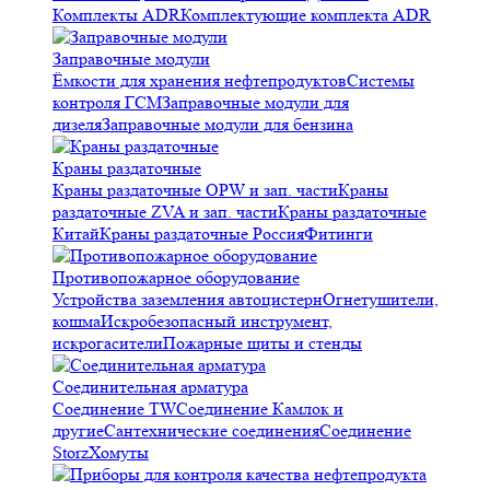
Комплекты ADR
Комплектующие комплекта ADR
Заправочные модули
Ёмкости для хранения нефтепродуктов
Системы
контроля ГСМ
Заправочные модули для
дизеля
Заправочные модули для бензина
Краны раздаточные
Краны раздаточные OPW и зап. части
Краны
раздаточные ZVA и зап. части
Краны раздаточные
Китай
Краны раздаточные Россия
Фитинги
Противопожарное оборудование
Устройства заземления автоцистерн
Огнетушители,
кошма
Искробезопасный инструмент,
искрогасители
Пожарные щиты и стенды
Соединительная арматура
Соединение TW
Соединение Камлок и
другие
Сантехнические соединения
Соединение
Storz
Хомуты