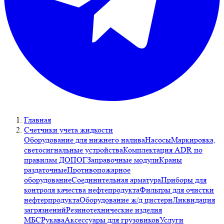
Главная
Счетчики учета жидкости
Оборудование для нижнего налива
Насосы
Маркировка,
светосигнальные устройства
Комплектация ADR по
правилам ДОПОГ
Заправочные модули
Краны
раздаточные
Противопожарное
оборудование
Соединительная арматура
Приборы для
контроля качества нефтепродукта
Фильтры для очистки
нефтерпродукта
Оборудование ж/д цистерн
Ликвидация
загрязнений
Резинотехнические изделия
МБС
Рукава
Аксессуары для грузовиков
Услуги