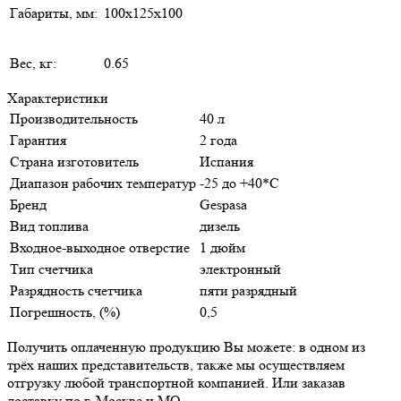
Габариты, мм:
100х125х100
Вес, кг:
0.65
Характеристики
Производительность
40 л
Гарантия
2 года
Страна изготовитель
Испания
Диапазон рабочих температур
-25 до +40*С
Бренд
Gespasa
Вид топлива
дизель
Входное-выходное отверстие
1 дюйм
Тип счетчика
электронный
Разрядность счетчика
пяти разрядный
Погрешность, (%)
0,5
Получить оплаченную продукцию Вы можете: в одном из
трёх наших представительств, также мы осуществляем
отгрузку любой транспортной компанией. Или заказав
доставку по г. Москве и МО