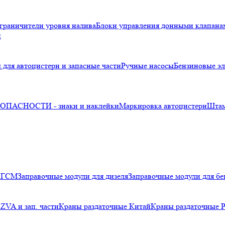
граничители уровня налива
Блоки управления донными клапана
и
 для автоцистерн и запасные части
Ручные насосы
Бензиновые эл
ПАСНОСТИ - знаки и наклейки
Маркировка автоцистерн
Шта
я ГСМ
Заправочные модули для дизеля
Заправочные модули для бе
ZVA и зап. части
Краны раздаточные Китай
Краны раздаточные 