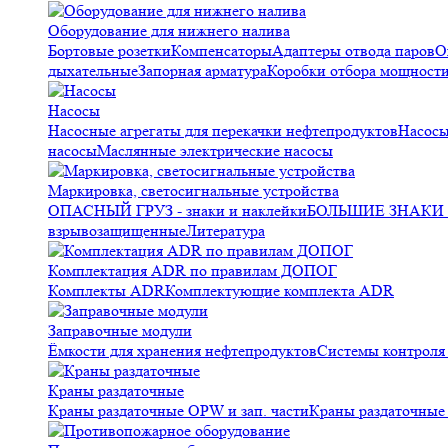
Оборудование для нижнего налива
Бортовые розетки
Компенсаторы
Адаптеры отвода паров
О
дыхательные
Запорная арматура
Коробки отбора мощност
Насосы
Насосные агрегаты для перекачки нефтепродуктов
Насосы
насосы
Маслянные электрические насосы
Маркировка, светосигнальные устройства
ОПАСНЫЙ ГРУЗ - знаки и наклейки
БОЛЬШИЕ ЗНАКИ О
взрывозащищенные
Литература
Комплектация ADR по правилам ДОПОГ
Комплекты ADR
Комплектующие комплекта ADR
Заправочные модули
Ёмкости для хранения нефтепродуктов
Системы контрол
Краны раздаточные
Краны раздаточные OPW и зап. части
Краны раздаточные 