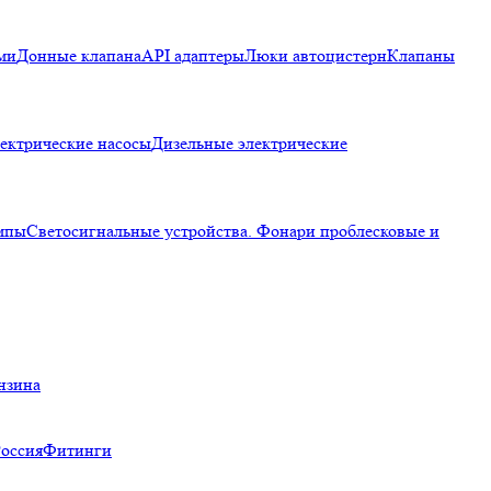
ми
Донные клапана
API адаптеры
Люки автоцистерн
Клапаны
ектрические насосы
Дизельные электрические
мпы
Светосигнальные устройства. Фонари проблесковые и
нзина
Россия
Фитинги