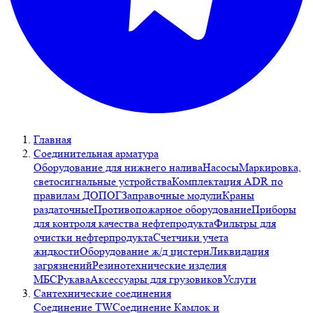
Главная
Соединительная арматура
Оборудование для нижнего налива
Насосы
Маркировка,
светосигнальные устройства
Комплектация ADR по
правилам ДОПОГ
Заправочные модули
Краны
раздаточные
Противопожарное оборудование
Приборы
для контроля качества нефтепродукта
Фильтры для
очистки нефтерпродукта
Счетчики учета
жидкости
Оборудование ж/д цистерн
Ликвидация
загрязнений
Резинотехнические изделия
МБС
Рукава
Аксессуары для грузовиков
Услуги
Сантехнические соединения
Соединение TW
Соединение Камлок и