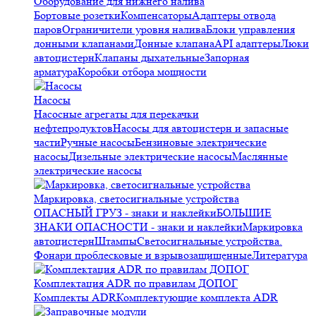
Оборудование для нижнего налива
Бортовые розетки
Компенсаторы
Адаптеры отвода
паров
Ограничители уровня налива
Блоки управления
донными клапанами
Донные клапана
API адаптеры
Люки
автоцистерн
Клапаны дыхательные
Запорная
арматура
Коробки отбора мощности
Насосы
Насосные агрегаты для перекачки
нефтепродуктов
Насосы для автоцистерн и запасные
части
Ручные насосы
Бензиновые электрические
насосы
Дизельные электрические насосы
Маслянные
электрические насосы
Маркировка, светосигнальные устройства
ОПАСНЫЙ ГРУЗ - знаки и наклейки
БОЛЬШИЕ
ЗНАКИ ОПАСНОСТИ - знаки и наклейки
Маркировка
автоцистерн
Штампы
Светосигнальные устройства.
Фонари проблесковые и взрывозащищенные
Литература
Комплектация ADR по правилам ДОПОГ
Комплекты ADR
Комплектующие комплекта ADR