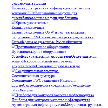
Заправочные модули
Ёмкости для хранения нефтепродуктов
Системы
контроля ГСМ
Заправочные модули для
дизеля
Заправочные модули для бензина
Краны раздаточные
Краны раздаточные OPW и зап. части
Краны
раздаточные ZVA и зап. части
Краны раздаточные
Китай
Краны раздаточные Россия
Фитинги
Противопожарное оборудование
Устройства заземления автоцистерн
Огнетушители,
кошма
Искробезопасный инструмент,
искрогасители
Пожарные щиты и стенды
Соединительная арматура
Соединение TW
Соединение Камлок и
другие
Сантехнические соединения
Соединение
Storz
Хомуты
Приборы для контроля качества нефтепродукта
Ареометры для нефтепродуктов
Метроштоки, рулетки,