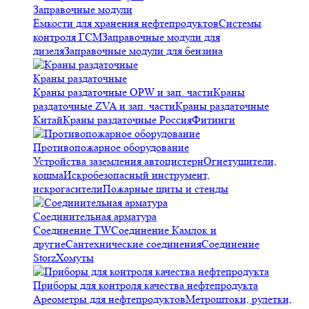
Заправочные модули
Ёмкости для хранения нефтепродуктов
Системы
контроля ГСМ
Заправочные модули для
дизеля
Заправочные модули для бензина
Краны раздаточные
Краны раздаточные OPW и зап. части
Краны
раздаточные ZVA и зап. части
Краны раздаточные
Китай
Краны раздаточные Россия
Фитинги
Противопожарное оборудование
Устройства заземления автоцистерн
Огнетушители,
кошма
Искробезопасный инструмент,
искрогасители
Пожарные щиты и стенды
Соединительная арматура
Соединение TW
Соединение Камлок и
другие
Сантехнические соединения
Соединение
Storz
Хомуты
Приборы для контроля качества нефтепродукта
Ареометры для нефтепродуктов
Метроштоки, рулетки,