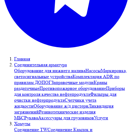
Главная
Соединительная арматура
Оборудование для нижнего налива
Насосы
Маркировка,
светосигнальные устройства
Комплектация ADR по
правилам ДОПОГ
Заправочные модули
Краны
раздаточные
Противопожарное оборудование
Приборы
для контроля качества нефтепродукта
Фильтры для
очистки нефтерпродукта
Счетчики учета
жидкости
Оборудование ж/д цистерн
Ликвидация
загрязнений
Резинотехнические изделия
МБС
Рукава
Аксессуары для грузовиков
Услуги
Хомуты
Соединение TW
Соединение Камлок и