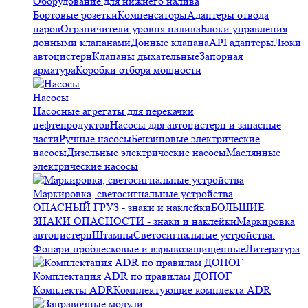
Оборудование для нижнего налива
Бортовые розетки
Компенсаторы
Адаптеры отвода
паров
Ограничители уровня налива
Блоки управления
донными клапанами
Донные клапана
API адаптеры
Люки
автоцистерн
Клапаны дыхательные
Запорная
арматура
Коробки отбора мощности
Насосы
Насосные агрегаты для перекачки
нефтепродуктов
Насосы для автоцистерн и запасные
части
Ручные насосы
Бензиновые электрические
насосы
Дизельные электрические насосы
Маслянные
электрические насосы
Маркировка, светосигнальные устройства
ОПАСНЫЙ ГРУЗ - знаки и наклейки
БОЛЬШИЕ
ЗНАКИ ОПАСНОСТИ - знаки и наклейки
Маркировка
автоцистерн
Штампы
Светосигнальные устройства.
Фонари проблесковые и взрывозащищенные
Литература
Комплектация ADR по правилам ДОПОГ
Комплекты ADR
Комплектующие комплекта ADR