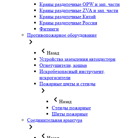
Краны раздаточные OPW и зап. части
Краны раздаточные ZVA и зап. части
Краны раздаточные Китай
Краны раздаточные Россия
Фитинги
Противопожарное оборудование
Назад
Устройства заземления автоцистерн
Огнетушители, кошма
Искробезопасный инструмент,
искрогасители
Пожарные щиты и стенды
Назад
Стенды пожарные
Щиты пожарные
Соединительная арматура
Назад